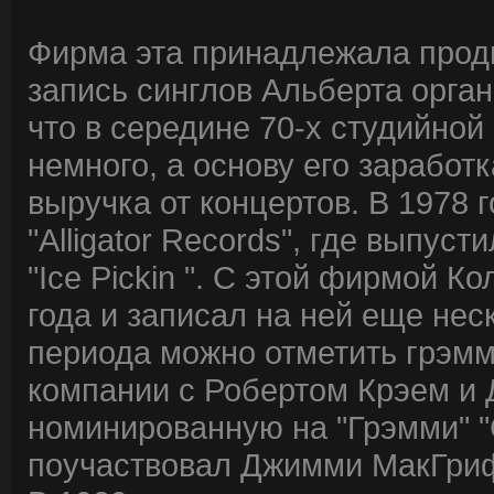
Фирма эта принадлежала продю
запись синглов Альберта орга
что в середине 70-х студийно
немного, а основу его заработ
выручка от концертов. В 1978 
"Alligator Records", где выпус
"Ice Pickin ". С этой фирмой К
года и записал на ней еще нес
периода можно отметить грэмм
компании с Робертом Крэем и
номинированную на "Грэмми" "C
поучаствовал Джимми МакГри