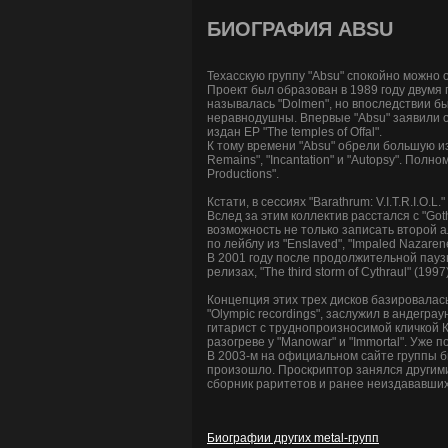
БИОГРАФИЯ ABSU
Техасскую группу "Absu" спокойно можно 
Проект был образован в 1989 году двумя 
называлась "Dolmen", но впоследствии б
неравнодушны. Впервые "Absu" заявили о с
издан EP "The temples of Offal".
К тому времени "Absu" обрели большую изв
Remains", "Incantation" и "Autopsy". П
Productions".
Кстати, в сессиях "Barathrum: V.I.T.R.I.
Вслед за этим коллектив расстался с "Go
возможность не только записать второй 
по лейблу из "Enslaved", "Impaled Nazarene
В 2001 году после продолжительной пауз
релизах, "The third storm of Cythraul" (1997)
Концепция этих трех дисков базировалась 
"Olympic recordings", заслужил в андегра
гитарист с труднопроизносимой кличкой К
разогреве у "Manowar" и "Immortal". Уже 
В 2003-м на официальном сайте группы б
произошло. Проскриптор занялся другими
сборник раритетов и ранее неиздававшихся
Биографии других metal-групп