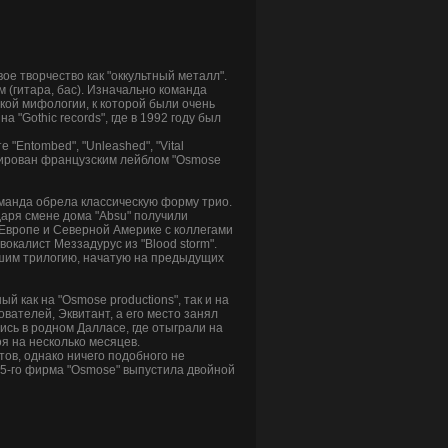
ое творчество как "оккультный металл".
 (гитара, бас). Изначально команда
кой мифологии, к которой были очень
 "Gothic records", где в 1992 году был
"Entombed", "Unleashed", "Vital
нзирован французским лейблом "Osmose
 команда обрела классическую форму трио.
даря смене дома "Absu" получили
 Европе и Северной Америке с коллегами
и вокалист Меззадурус из "Blood storm".
авшим трилогию, начатую на предыдущих
й как на "Osmose productions", так и на
ователей, Эквитант, а его место занял
ись в родном Далласе, где отыграли на
оя на несколько месяцев.
ов, однако ничего подобного не
05-го фирма "Osmose" выпустила двойной