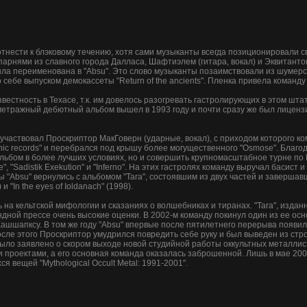
отнести к блэковому течению, хотя сами музыканты всегда позиционировали св
парнями из славного города Далласа, Шафтиэлем (гитара, вокал) и Эквитантом
ыла переименована в "Absu". Это слово музыканты позаимствовали из шумерс
ебе выпуском демокассеты "Return of the ancients". Пленка привела команду на
естность в Техасе, т.к. им довелось разогревать гастролирующих в этом штате 
олнометражный дебютный альбом вышел в 1993 году и почти сразу же был лице
O.L." участвовал Проскриптор МакГоверн (ударные, вокал), с приходом которого
thic records" и перебрался под крышу более могущественного "Osmose". Благо
альбом в более лучших условиях, но и совершить крупномасштабное турне по
", "Sadistik Exekution" и "Inferno". На этих гастролях команду выручал басист 
ы "Absu" вернулись с альбомом "Tara", состоявшим из двух частей и заверш
 и "In the eyes of Ioldanach" (1998).
на кельтской мифологии и сказаниях о волшебниках и тиранах. "Tara", изданны
ундной прессе очень высокие оценки. В 2002-м команду покинул один из ее осн
ашшапксу. В том же году "Absu" впервые после пятилетнего перерыва появил
после этого Проскриптор умудрился повредить себе руку и был выведен из стр
ыло заявлено о скором выходе новой студийной работы оккультных металлист
 проектами, а его основная команда оказалась заброшенной. Лишь в мае 20
 вещей "Mythological Occult Metal: 1991-2001".